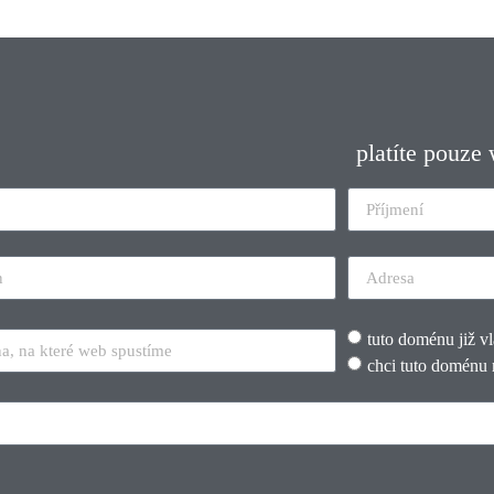
platíte pouze
tuto doménu již v
chci tuto doménu 