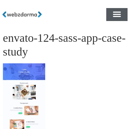
envato-124-sass-app-case-
PŘEHLED ŠABLON ZDA
E-SHOP RYCHLE A ZDA
study