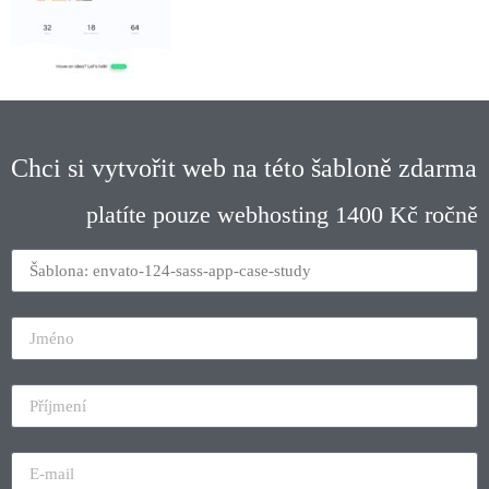
Chci si vytvořit web na této šabloně zdarma
platíte pouze webhosting 1400 Kč ročně