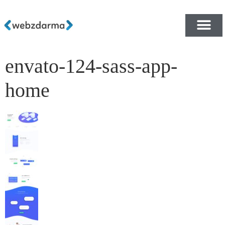
envato-124-sass-app-
PŘEHLED ŠABLON ZDA
E-SHOP RYCHLE A ZDA
home