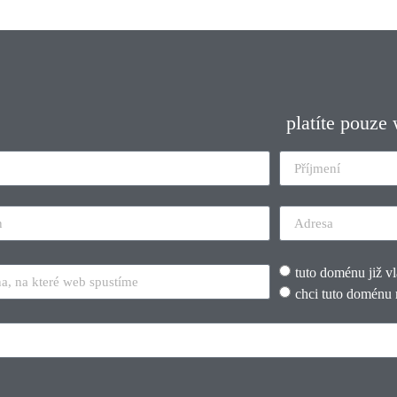
platíte pouze
tuto doménu již v
chci tuto doménu 