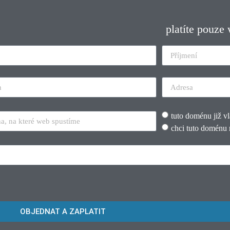
platíte pouze
tuto doménu již v
chci tuto doménu 
OBJEDNAT A ZAPLATIT