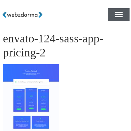
envato-124-sass-app-
PŘEHLED ŠABLON ZDA
E-SHOP RYCHLE A ZDA
pricing-2