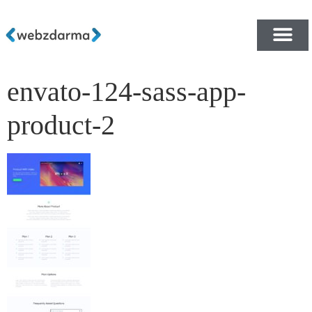
envato-124-sass-app-
PŘEHLED ŠABLON ZDA
E-SHOP RYCHLE A ZDA
product-2