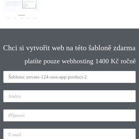
Chci si vytvořit web na této šabloně zdarma
platíte pouze webhosting 1400 Kč ročně