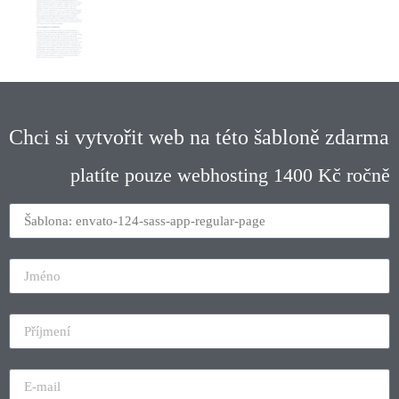
Chci si vytvořit web na této šabloně zdarma
platíte pouze webhosting 1400 Kč ročně