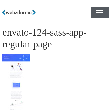
envato-124-sass-app-
PŘEHLED ŠABLON ZDA
E-SHOP RYCHLE A ZDA
regular-page