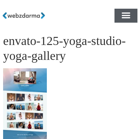
envato-125-yoga-studio-
PŘEHLED ŠABLON ZDA
E-SHOP RYCHLE A ZDA
yoga-gallery