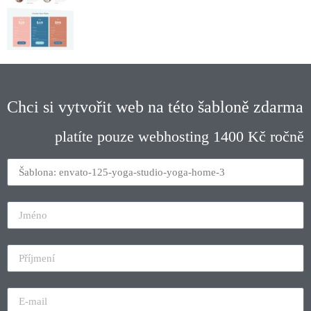
Chci si vytvořit web na této šabloně zdarma
platíte pouze webhosting 1400 Kč ročně