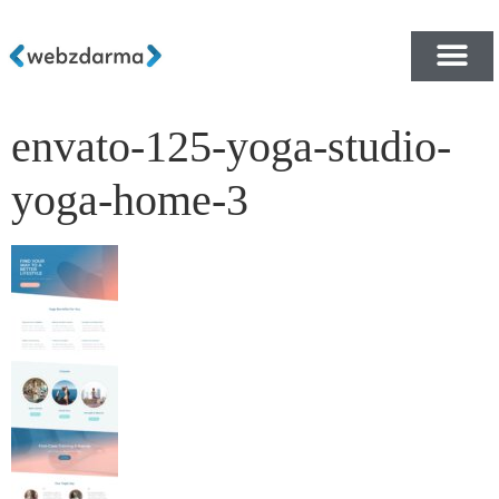
envato-125-yoga-studio-
PŘEHLED ŠABLON ZDA
E-SHOP RYCHLE A ZDA
yoga-home-3