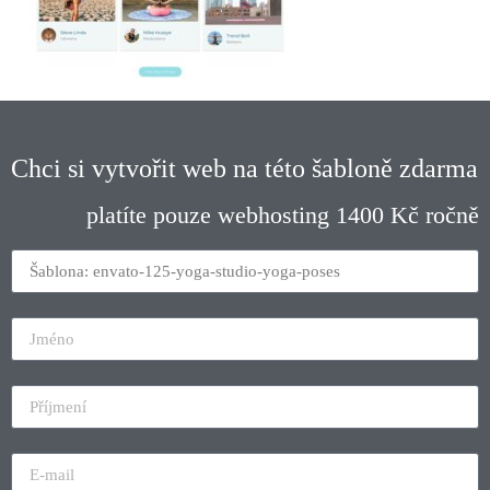
Chci si vytvořit web na této šabloně zdarma
platíte pouze webhosting 1400 Kč ročně