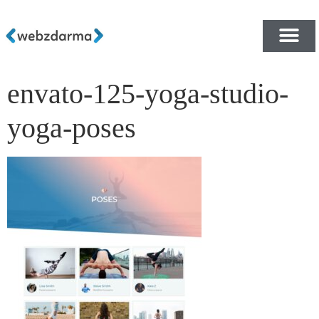
envato-125-yoga-studio-
PŘEHLED ŠABLON ZDA
E-SHOP RYCHLE A ZDA
yoga-poses