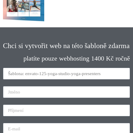
Chci si vytvořit web na této šabloně zdarma
platíte pouze webhosting 1400 Kč ročně