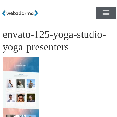
envato-125-yoga-studio-
PŘEHLED ŠABLON ZDA
E-SHOP RYCHLE A ZDA
yoga-presenters