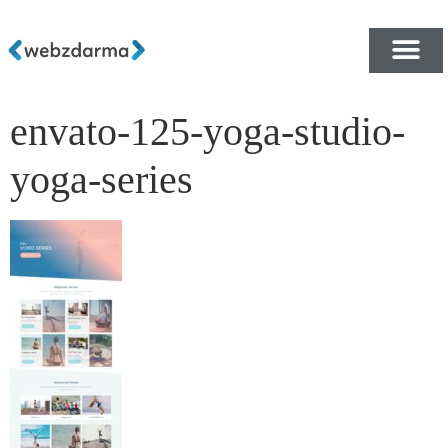
envato-125-yoga-studio-
PŘEHLED ŠABLON ZDA
E-SHOP RYCHLE A ZDA
yoga-series