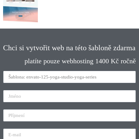
Chci si vytvořit web na této šabloně zdarma
platíte pouze webhosting 1400 Kč ročně