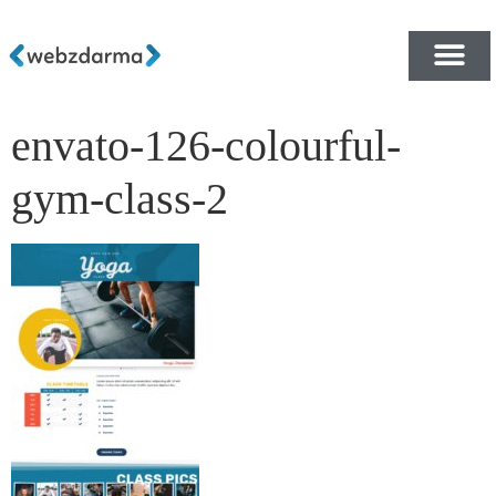
envato-126-colourful-
PŘEHLED ŠABLON ZDA
E-SHOP RYCHLE A ZDA
gym-class-2