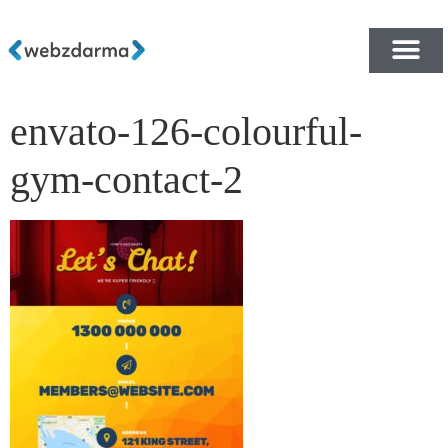
envato-126-colourful-
PŘEHLED ŠABLON ZDA
E-SHOP RYCHLE A ZDA
gym-contact-2