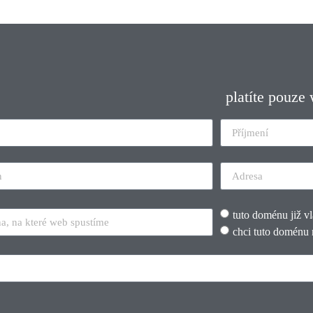
platíte pouze
tuto doménu již v
chci tuto doménu 