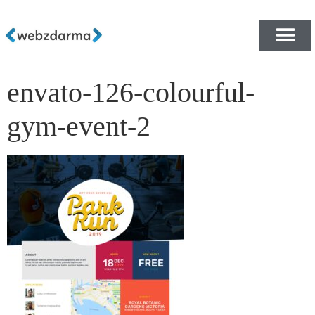
envato-126-colourful-
PŘEHLED ŠABLON ZDA
E-SHOP RYCHLE A ZDA
gym-event-2