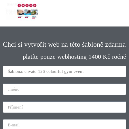
Chci si vytvořit web na této šabloně zdarma
platíte pouze webhosting 1400 Kč ročně