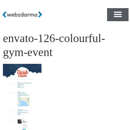
envato-126-colourful-
PŘEHLED ŠABLON ZDA
E-SHOP RYCHLE A ZDA
gym-event