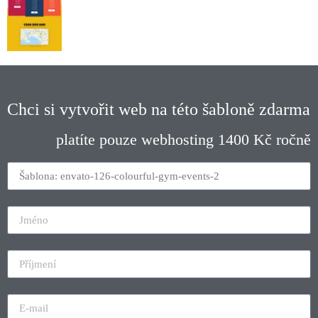
Chci si vytvořit web na této šabloně zdarma
platíte pouze webhosting 1400 Kč ročně