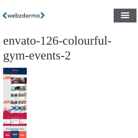
envato-126-colourful-
PŘEHLED ŠABLON ZDA
E-SHOP RYCHLE A ZDA
gym-events-2