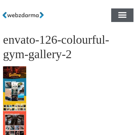
envato-126-colourful-
PŘEHLED ŠABLON ZDA
E-SHOP RYCHLE A ZDA
gym-gallery-2