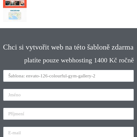
Chci si vytvořit web na této šabloně zdarma
platíte pouze webhosting 1400 Kč ročně