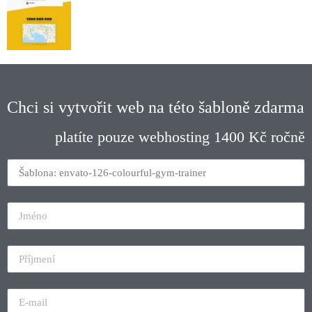
Chci si vytvořit web na této šabloně zdarma
platíte pouze webhosting 1400 Kč ročně