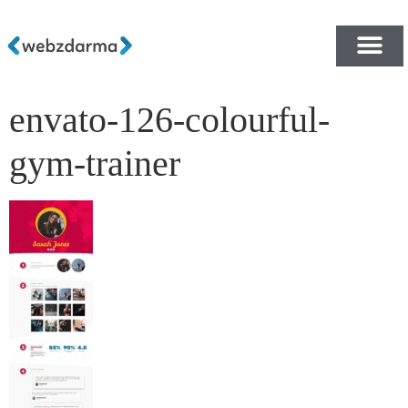
envato-126-colourful-
PŘEHLED ŠABLON ZDA
E-SHOP RYCHLE A ZDA
gym-trainer