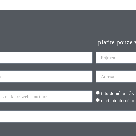
platíte pouze
tuto doménu již v
chci tuto doménu 