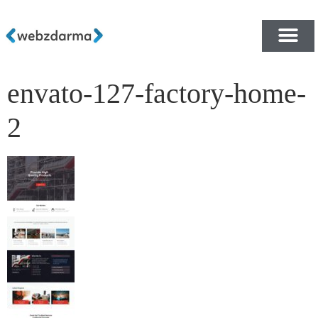
envato-127-factory-home-
PŘEHLED ŠABLON ZDA
E-SHOP RYCHLE A ZDA
2