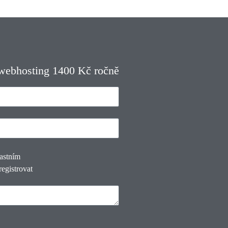
 webhosting 1400 Kč ročně
lastním
registrovat