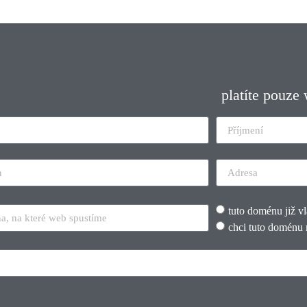
platíte pouze
tuto doménu již v
chci tuto doménu 