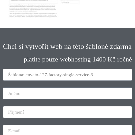
Chci si vytvořit web na této šabloně zdarma
platíte pouze webhosting 1400 Kč ročně