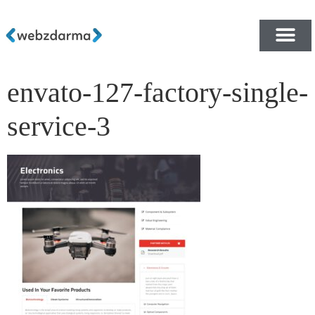
envato-127-factory-single-
PŘEHLED ŠABLON ZDA
E-SHOP RYCHLE A ZDA
service-3