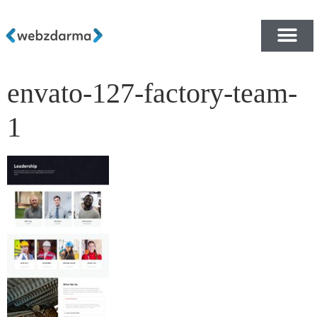
envato-127-factory-team-
PŘEHLED ŠABLON ZDA
E-SHOP RYCHLE A ZDA
1