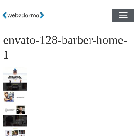
envato-128-barber-home-
PŘEHLED ŠABLON ZDA
E-SHOP RYCHLE A ZDA
1