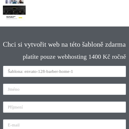
Chci si vytvořit web na této šabloně zdarma
platíte pouze webhosting 1400 Kč ročně