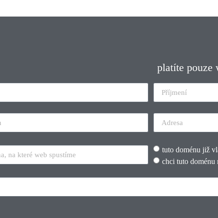
platíte pouze
tuto doménu již v
chci tuto doménu 