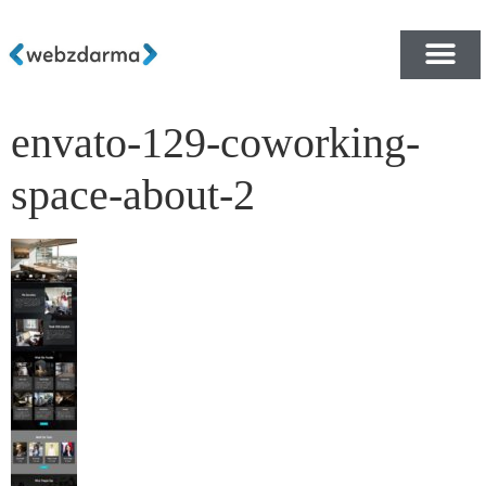
envato-129-coworking-
PŘEHLED ŠABLON ZDA
E-SHOP RYCHLE A ZDA
space-about-2