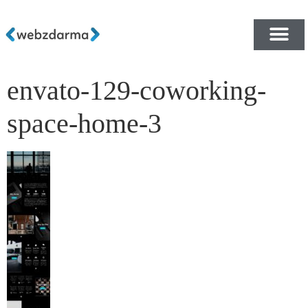
envato-129-coworking-
PŘEHLED ŠABLON ZDA
E-SHOP RYCHLE A ZDA
space-home-3