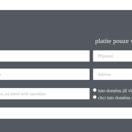
platíte pouze
tuto doménu již v
chci tuto doménu 