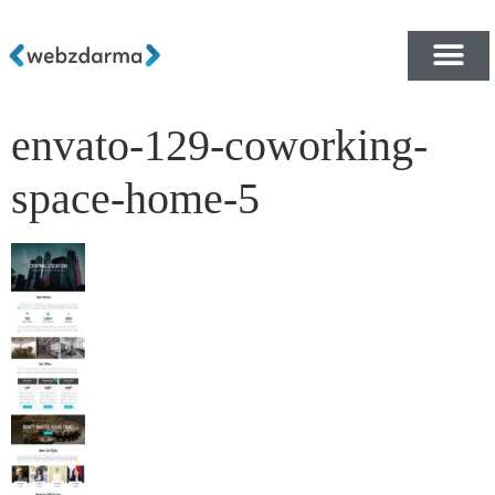
envato-129-coworking-
PŘEHLED ŠABLON ZDA
E-SHOP RYCHLE A ZDA
space-home-5