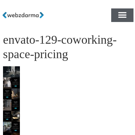
envato-129-coworking-
PŘEHLED ŠABLON ZDA
E-SHOP RYCHLE A ZDA
space-pricing