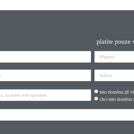
platíte pouze
tuto doménu již v
chci tuto doménu 