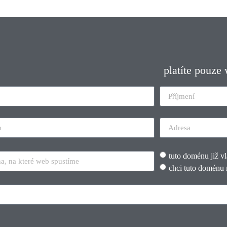
platíte pouze
tuto doménu již v
chci tuto doménu 