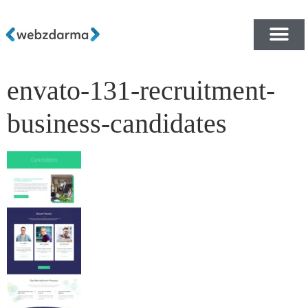
envato-131-recruitment-
PŘEHLED ŠABLON ZDA
E-SHOP RYCHLE A ZDA
business-candidates