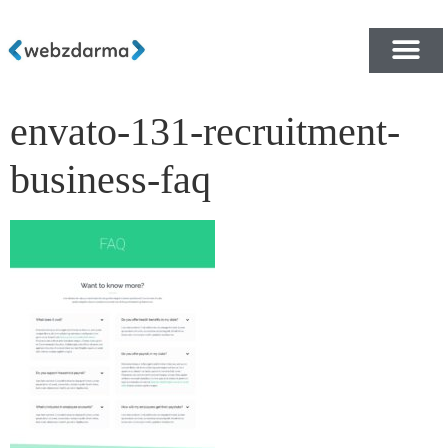
envato-131-recruitment-
PŘEHLED ŠABLON ZDA
E-SHOP RYCHLE A ZDA
business-faq