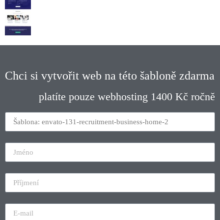
Chci si vytvořit web na této šabloně zdarma
platíte pouze webhosting 1400 Kč ročně