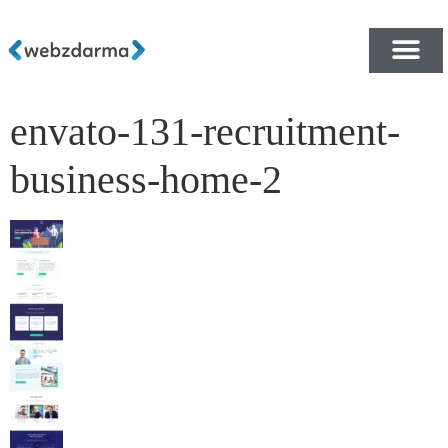
envato-131-recruitment-
PŘEHLED ŠABLON ZDA
E-SHOP RYCHLE A ZDA
business-home-2