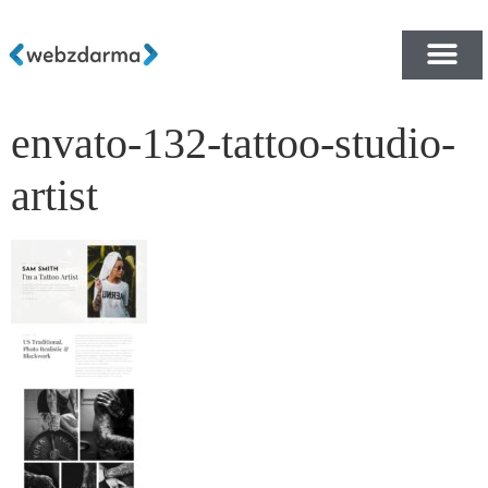
envato-132-tattoo-studio-
PŘEHLED ŠABLON ZDA
E-SHOP RYCHLE A ZDA
artist