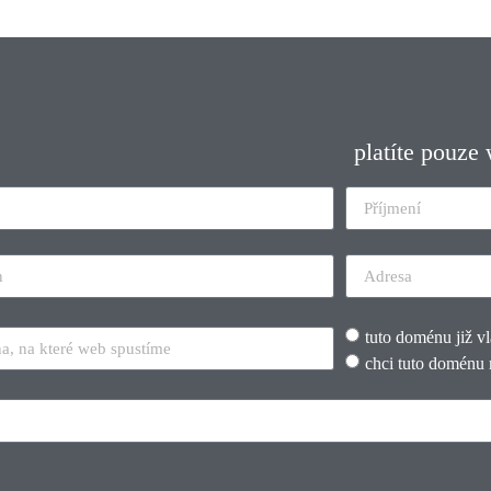
platíte pouze
tuto doménu již v
chci tuto doménu 