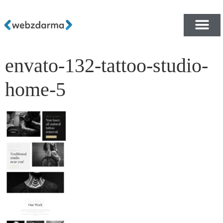
envato-132-tattoo-studio-
PŘEHLED ŠABLON ZDA
E-SHOP RYCHLE A ZDA
home-5