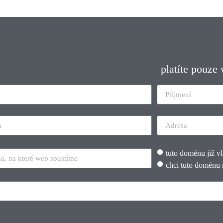
platíte pouze
tuto doménu již v
chci tuto doménu 