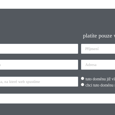
platíte pouze
tuto doménu již v
chci tuto doménu 