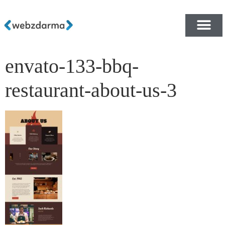
envato-133-bbq-
PŘEHLED ŠABLON ZDA
E-SHOP RYCHLE A ZDA
restaurant-about-us-3