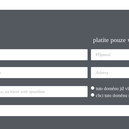
platíte pouze
tuto doménu již v
chci tuto doménu 