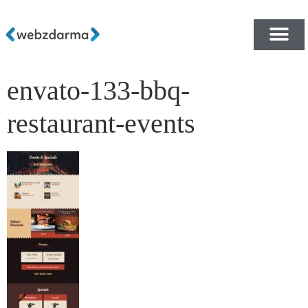
envato-133-bbq-
PŘEHLED ŠABLON ZDA
E-SHOP RYCHLE A ZDA
restaurant-events