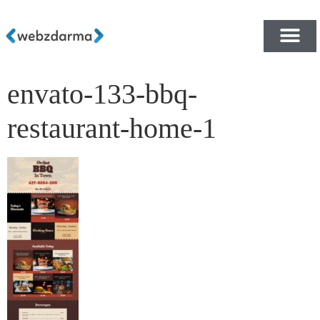
envato-133-bbq-
PŘEHLED ŠABLON ZDA
E-SHOP RYCHLE A ZDA
restaurant-home-1