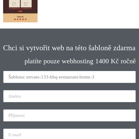
Chci si vytvořit web na této šabloně zdarma
platíte pouze webhosting 1400 Kč ročně