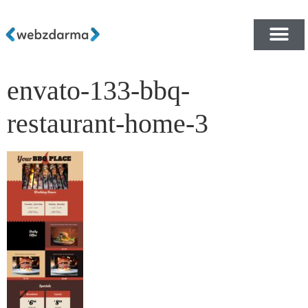
envato-133-bbq-
PŘEHLED ŠABLON ZDA
E-SHOP RYCHLE A ZDA
restaurant-home-3