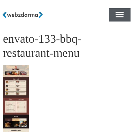
envato-133-bbq-
PŘEHLED ŠABLON ZDA
E-SHOP RYCHLE A ZDA
restaurant-menu