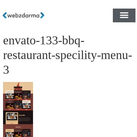
envato-133-bbq-
PŘEHLED ŠABLON ZDA
E-SHOP RYCHLE A ZDA
restaurant-specility-menu-
3